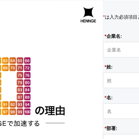
*
は入力必須項目
*
企業名:
*
姓:
*
名:
*
部署: