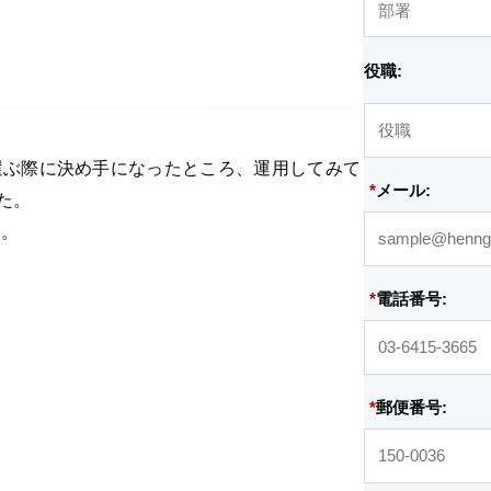
役職:
neを選ぶ際に決め手になったところ、運用してみて
*
メール:
た。
い。
*
電話番号:
*
郵便番号: