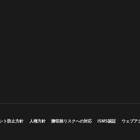
ント防止方針
人権方針
贈収賄リスクへの対応
ISMS認証
ウェブア