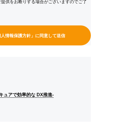
ご提供をお断りする場合がございますのでご了
個人情報保護方針」に同意して送信
、セキュアで効率的な DX推進-
、セキュアで効率的な DX推進-
、セキュアで効率的な DX推進-