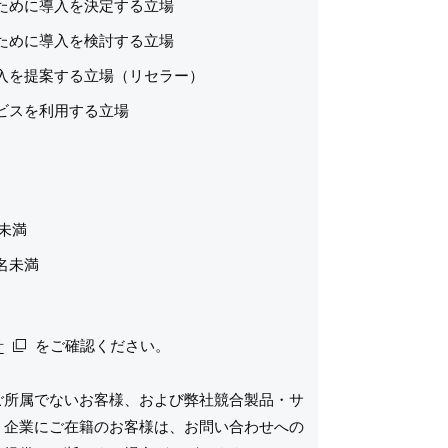
ために導入を決定する立場
ために導入を検討する立場
入を提案する立場（リセラー）
ビスを利用する立場
名未満
0名未満
上
針
針
針
をご確認ください。
ご所属でないお客様、および弊社競合製品・サ
う企業にご在籍のお客様は、お問い合わせへの