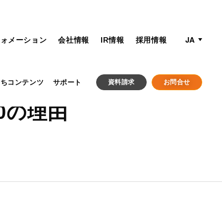
active lan
langua
JA
フォメーション
会社情報
IR情報
採用情報
立ちコンテンツ
サポート
資料請求
お問合せ
00の理由