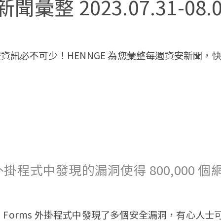
彙整 2023.07.31-08.
雲端收件匣防護 Cloud Protection
大檔案傳輸 Secure Transfer
資訊必不可少！HENNGE 為您彙整每週資安新聞，
社交工程演練 Tadrill
成功案例
rms 外掛程式中發現的漏洞使得 800,000
 Ninja Forms 外掛程式中發現了多個安全漏洞，有心