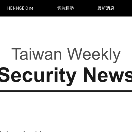
HENNGE One
雲端趨勢
最新消息
總覽
部落格
存取控制 Access Control
雲端白皮書下載
HENNGE Connect
台灣資安新聞彙整
郵件備份 Email Archive
郵件資料外洩防護 Email DLP
雲端硬碟資料外洩防護 File DLP