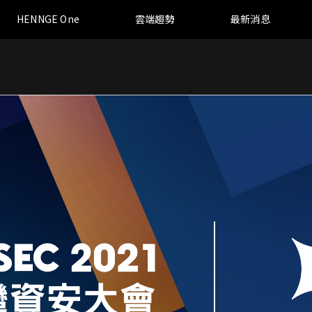
HENNGE One
雲端趨勢
最新消息
總覽
部落格
存取控制 Access Control
雲端白皮書下載
HENNGE Connect
台灣資安新聞彙整
郵件備份 Email Archive
郵件資料外洩防護 Email DLP
雲端硬碟資料外洩防護 File DLP