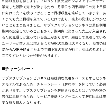
の総収益額を指します。プロダクト販売型ビジネスではユーザーに
販売した段階で売上が決まるため、月単位や四半期単位の売上目標
に向けて売上を積み上げることで目標収益を達成していきます。あ
くまでも売上目標を立てているだけであり、売上の見通しがつかな
いこともままありました。サブスクリプションビジネスは最低利用
期間を設定していることも多く、期間内は決まった売上が入金され
るため見通しが立っている売上があります。継続して取引している
ユーザーが増えれば増えるほどARRの規模は大きくなり、期首の段
階からARRを踏まえた上で年間予算の策定が行え、売上の見通しが
立てやすいといつた特長があります。
◼️チャーンレート
サブスクリプションビジネスは継続的な取引をベースとするビジネ
スモデルであるため、チャーンレート（解約率）を抑えていく必要
があります。サブスクリプションを解約されることはLTVやARRの
悪化に直結するため、サービス提供ベンダーにとって解約阻止は重
要な取り組みとなります。