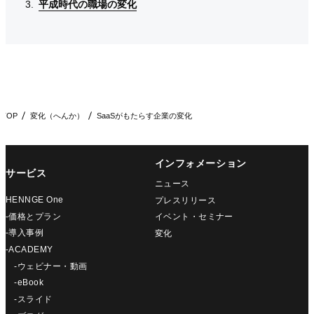
平成時代の職場の変化
平成時代の職場の変化
平成時代の職場の変化
TOP
変化（へんか）
SaaSがもたらす企業の変化
インフォメーション
サービス
ニュース
HENNGE One
プレスリリース
-価格とプラン
イベント・セミナー
-導入事例
変化
-ACADEMY
-ウェビナー・動画
-eBook
-スライド