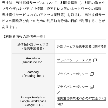
当社は、当社提供サービスにおいて、利用者情報（ご利用の端末や
ブラウザおよびアプリ情報、IPアドレス等のネットワークの情報、
当社提供サービス内でのアクセス履歴等）を取得し、当社提供サー
ビスの開発及び向上のための利用動向分析の目的で利用することが
あります。
【利⽤者情報の送信先⼀覧】
送信先外部サービス名
外部サービス提供事業者に関する情
（提供事業者名）
Amplitude
プライバシーノーティス
プライバシーノーティス
プライバシーノーティス
（Amplitude Inc.）
datadog
プライバシーポリシー
プライバシーポリシー
プライバシーポリシー
（Datadog, Inc.）
プライバシーポリシー
プライバシーポリシー
プライバシーポリシー
／
Google Analytics
電気通信事業法27条の12に基づく
電気通信事業法27条の12に基づく
電気通信事業法27条の12に基づく
Google Workspace
向け）
向け）
向け）
（Google LLC）