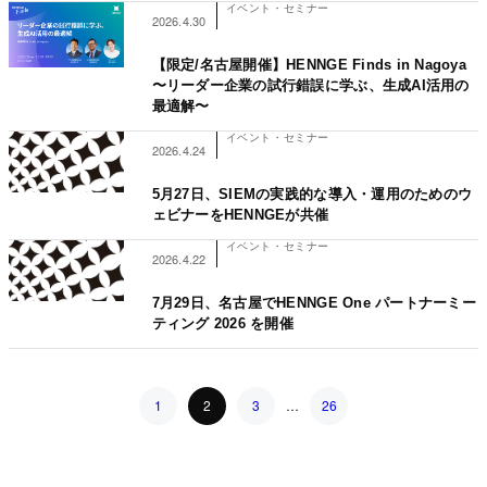
イベント・セミナー
2026.4.30
【限定/名古屋開催】HENNGE Finds in Nagoya
〜リーダー企業の試行錯誤に学ぶ、生成AI活用の
最適解〜
イベント・セミナー
2026.4.24
5月27日、SIEMの実践的な導入・運用のためのウ
ェビナーをHENNGEが共催
イベント・セミナー
2026.4.22
7月29日、名古屋でHENNGE One パートナーミー
ティング 2026 を開催
Posts pagination
1
2
3
…
26