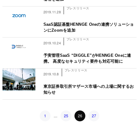
プレスリリース
2019.11.28
SaaS認証基盤HENNGE Oneの連携ソリューショ
ンにZoomを追加
プレスリリース
2019.10.24
予実管理SaaS “DIGGLE”がHENNGE Oneに連
携。 高度なセキュリティ要件も対応可能に
プレスリリース
2019.10.8
東京証券取引所マザース市場への上場に関するお
知らせ
Posts pagination
1
…
25
26
27