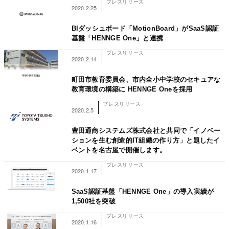
プレスリリース
2020.2.25
BIダッシュボード「MotionBoard」がSaaS認証
基盤「HENNGE One」と連携
プレスリリース
2020.2.14
町田市教育委員会、市内全小中学校のセキュアな
教育環境の構築に HENNGE Oneを採用
プレスリリース
2020.2.5
豊田通商システムズ株式会社と共同で「イノベー
ションを生む創造的IT組織の作り方」と題したイ
ベントを名古屋で開催します。
プレスリリース
2020.1.17
SaaS認証基盤「HENNGE One」の導入実績が
1,500社を突破
プレスリリース
2020.1.16