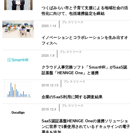
つくばみらい市と子育て支援による地域社会の活
性化に向けて、包括連携協定を締結
プレスリリース
2020.1.14
イノベーションとコラボレーションを生み出すオ
フィスへ
プレスリリース
2020.1.9
クラウド人事労務ソフト「SmartHR」がSaaS認
証基盤「HENNGE One」と連携
プレスリリース
2019.12.13
企業のSaaS利用に関する調査結果
プレスリリース
2019.12.4
SaaS認証基盤HENNGE Oneの連携ソリューショ
ンに世界で1番使用されているドキュサインの電子
署名を追加