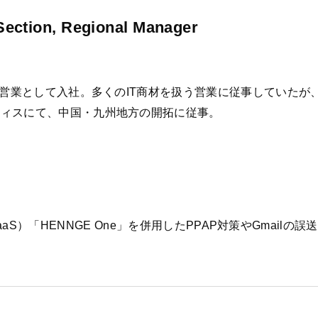
Section, Regional Manager
卒営業として入社。多くのIT商材を扱う営業に従事していた
フィスにて、中国・九州地方の開拓に従事。
盤（IDaaS）「HENNGE One」を併用したPPAP対策やGm