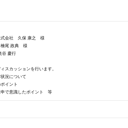
式会社 久保 康之 様
檜尾 政典 様
奥谷 慶行
ディスカッションを行います。
用状況について
のポイント
上申で意識したポイント 等