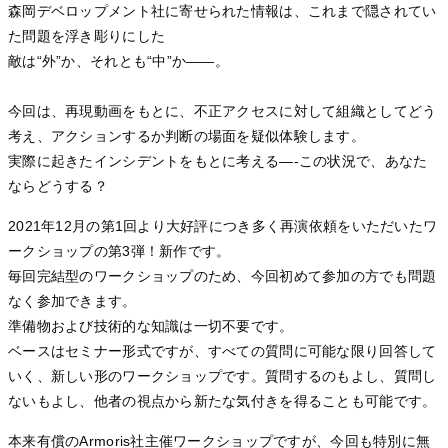
森岡デベロップメント社に寄せられた情報は、これまで隠されてい
た問題を浮き彫りにした
敵は“外”か、それとも“中”か――。
今回は、再現動画をもとに、不正アクセスに対して組織としてどう
考え、アクションするか判断の場面を疑似体験します。
実際に起きたインシデントをもとに考える—-この状況で、あなた
ならどうする？
2021年12月の第1回より大好評につき多く再演依頼をいただいたワ
ークショップの第3弾！新作です。
毎回完結型のワークショップのため、今回初めて参加の方でも問題
なく参加できます。
準備物および技術的な知識は一切不要です。
ベースはセミナー形式ですが、すべての質問に可能な限り回答して
いく、新しい形のワークショップです。質問するのもよし、質問し
ないもよし、他者の視点から新たな気付きを得ることも可能です。
本来有償のArmoris社主催ワークショップですが、今回も特別に無