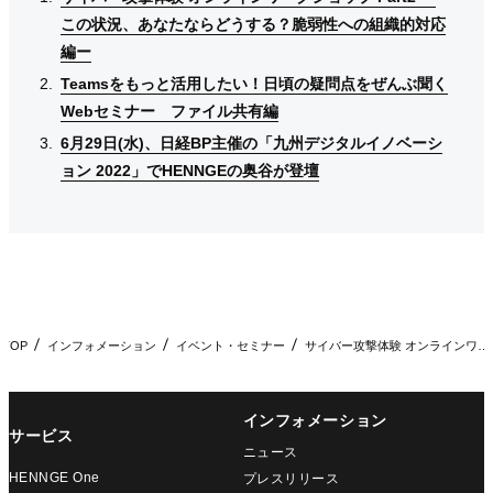
この状況、あなたならどうする？脆弱性への組織的対応
この状況、あなたならどうする？脆弱性への組織的対応
この状況、あなたならどうする？脆弱性への組織的対応
編ー
編ー
編ー
Teamsをもっと活用したい！日頃の疑問点をぜんぶ聞く
Teamsをもっと活用したい！日頃の疑問点をぜんぶ聞く
Teamsをもっと活用したい！日頃の疑問点をぜんぶ聞く
Webセミナー ファイル共有編
Webセミナー ファイル共有編
Webセミナー ファイル共有編
6月29日(水)、日経BP主催の「九州デジタルイノベーシ
6月29日(水)、日経BP主催の「九州デジタルイノベーシ
6月29日(水)、日経BP主催の「九州デジタルイノベーシ
ョン 2022」でHENNGEの奥谷が登壇
ョン 2022」でHENNGEの奥谷が登壇
ョン 2022」でHENNGEの奥谷が登壇
TOP
インフォメーション
イベント・セミナー
サイバー攻撃体験 オンラインワークショップ -この状況、あな…
インフォメーション
サービス
ニュース
HENNGE One
プレスリリース