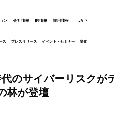
active language
language menu
JA
ョン
会社情報
IR情報
採用情報
ース
プレスリリース
イベント・セミナー
変化
AI時代のサイバーリスク
Eの林が登壇