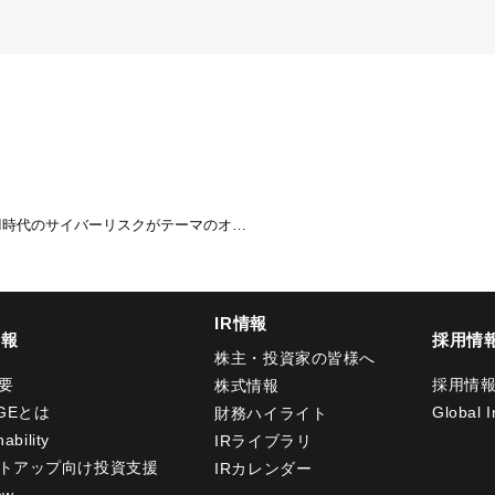
成AI時代のサイバーリスクがテーマのオ…
IR情報
情報
採用情
株主・投資家の皆様へ
要
採用情
株式情報
GEとは
Global I
財務ハイライト
ability
IRライブラリ
トアップ向け投資支援
IRカレンダー
ow