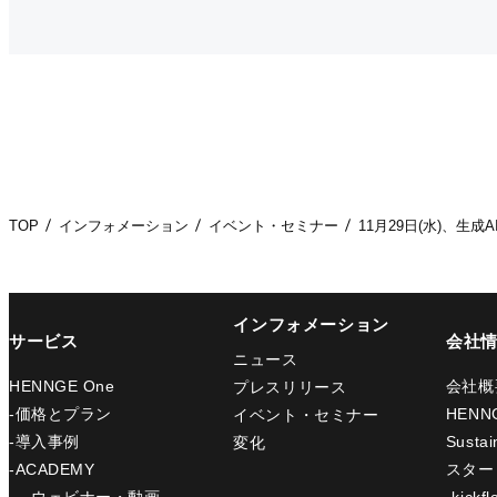
TOP
インフォメーション
イベント・セミナー
11月29日(水)、生
インフォメーション
サービス
会社
ニュース
HENNGE One
会社概
プレスリリース
-価格とプラン
HENN
イベント・セミナー
-導入事例
Sustain
変化
-ACADEMY
スター
-ウェビナー・動画
-kickfl