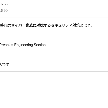
6:55
6:50
I時代のサイバー脅威に対抗するセキュリティ対策とは？」
Presales Engineering Section
40です