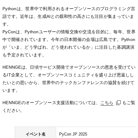
Pythonは、世界中で利用されるオープンソースのプログラミング言
語です。近年は、生成AIとの親和性の高さにも注目が集まっていま
す。
PyConは、Pythonユーザーの情報交換や交流を目的に、毎年、世界
中で開催されています。今年の日本開催の会場は広島です。Python
が「いま、どう学ばれ、どう使われているか」に注目した基調講演
も予定されています。
HENNGEは、日頃サービス開発でオープンソースの恩恵を受けてい
るIT企業として、オープンソースコミュニティを盛り上げ恩返しし
たいとの思いから、世界中のテックカンファレンスの協賛を続けて
います。
HENNGEのオープンソース支援活動については、
こちら
こちら
こちら
もご覧
ください。
イベント名
PyCon JP 2025