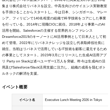
集まり株式会社リバネスを設立。中高生向けのサイエンス実験教室
を手掛けることからスタートし、今は日本、シンガポール、マレー
シア、フィリピンで140名程度の組織で科学技術をコアにした事業
を行っている。2014年に現職CIOに就任。2018年より事業へのAI
活用を開始。Salesforceの主催する世界的カンファレンス
Dreamforce2019のキーノートにAI活用事例として日本人として初
めて登壇。2022年にリバネスナレッジを設立し代表取締役社長に
就任。当初はリバネスで活用しているIT技術を顧客に還元するため
の事業としてスタート。2023年3月にリリースした生成AI活用アプ
リ Party on Slackは述べユーザー1万人を突破。昨今は生成AIの活
用及びSalesforce/Slack活用支援に注力し、組織の成長を阻むボト
ルネックの解消を支援。
イベント概要
イベント名
Executive Lunch Meeting 2026 in Tokyo