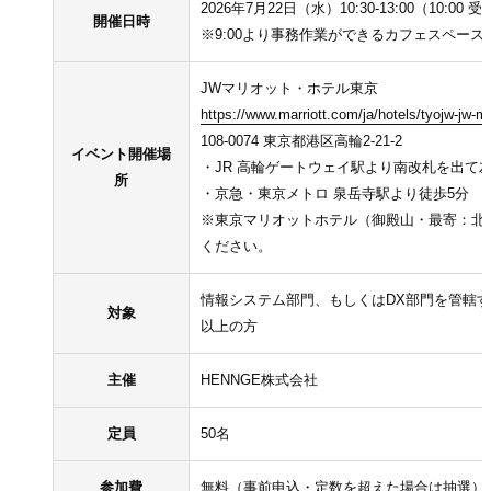
2026年7月22日（水）10:30-13:00（10:00
開催日時
※9:00より事務作業ができるカフェスペー
JWマリオット・ホテル東京
https://www.marriott.com/ja/hotels/tyojw-jw-ma
https://www.marriott.com/ja/hotels/tyojw-jw-ma
https://www.marriott.com/ja/hotels/tyojw-jw-ma
108-0074 東京都港区高輪2-21-2
イベント開催場
・JR 高輪ゲートウェイ駅より南改札を出て
所
・京急・東京メトロ 泉岳寺駅より徒歩5分
※東京マリオットホテル（御殿山・最寄：北
ください。
情報システム部門、もしくはDX部門を管轄す
対象
以上の方
主催
HENNGE株式会社
定員
50名
参加費
無料（事前申込・定数を超えた場合は抽選）