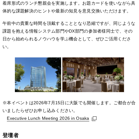
着席形式のランチ懇親会を実施します。お題カードを使いながら具
体的な課題解決のヒントや最新の知見を意見交換いただけます。
午前中の貴重な時間を頂戴することとなり恐縮ですが、同じような
課題を抱える情報システム部門やDX部門の参加者様同士で、その
日から始められるノウハウを学ぶ機会として、ぜひご活用くださ
い。
※本イベントは2026年7月15日に大阪でも開催します。ご都合が合
いましたらぜひお申し込みください。
Executive Lunch Meeting 2026 in Osaka
Executive Lunch Meeting 2026 in Osaka
Executive Lunch Meeting 2026 in Osaka
登壇者