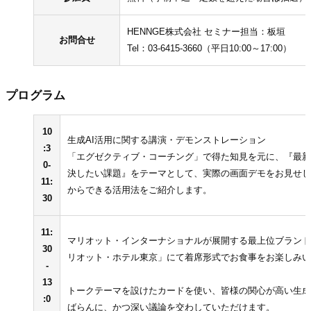
HENNGE株式会社 セミナー担当：板垣
お問合せ
Tel：03-6415-3660（平日10:00～17:00）
プログラム
10
生成AI活用に関する講演・デモンストレーション
:3
「エグゼクティブ・コーチング」で得た知見を元に、『最新の
0-
決したい課題』をテーマとして、実際の画面デモをお見せし
11:
からできる活用法をご紹介します。
30
11:
マリオット・インターナショナルが展開する最上位ブランドで、
30
リオット・ホテル東京」にて着席形式でお食事をお楽しみい
-
13
トークテーマを設けたカードを使い、皆様の関心が高い生成A
:0
ばらんに、かつ深い議論を交わしていただけます。