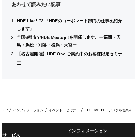
あわせて読みたい記事
HDE Live! #2 「HDEのコーポレート部門の仕事を紹介
HDE Live! #2 「HDEのコーポレート部門の仕事を紹介
HDE Live! #2 「HDEのコーポレート部門の仕事を紹介
します」
します」
します」
全国6都市でHDE Meetup !を開催します。ー福岡・広
全国6都市でHDE Meetup !を開催します。ー福岡・広
全国6都市でHDE Meetup !を開催します。ー福岡・広
島・浜松・刈谷・横浜・大宮ー
島・浜松・刈谷・横浜・大宮ー
島・浜松・刈谷・横浜・大宮ー
【名古屋開催】HDE One ご契約中のお客様限定セミナ
【名古屋開催】HDE One ご契約中のお客様限定セミナ
【名古屋開催】HDE One ご契約中のお客様限定セミナ
ー
ー
ー
TOP
インフォメーション
イベント・セミナー
HDE Live! #1 「デジタル営業＆マーケティングの仕…
インフォメーション
サービス