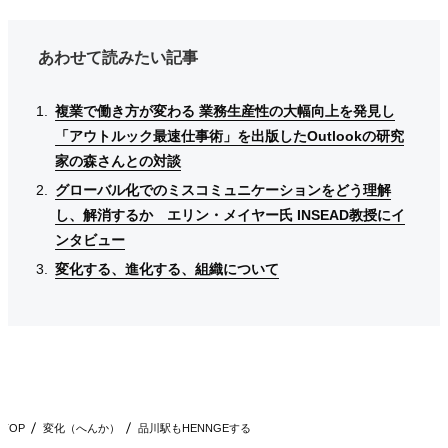
あわせて読みたい記事
複業で働き方が変わる 業務生産性の大幅向上を発見し
複業で働き方が変わる 業務生産性の大幅向上を発見し
複業で働き方が変わる 業務生産性の大幅向上を発見し
「アウトルック最速仕事術」を出版したOutlookの研究
「アウトルック最速仕事術」を出版したOutlookの研究
「アウトルック最速仕事術」を出版したOutlookの研究
家の森さんとの対談
家の森さんとの対談
家の森さんとの対談
グローバル化でのミスコミュニケーションをどう理解
グローバル化でのミスコミュニケーションをどう理解
グローバル化でのミスコミュニケーションをどう理解
し、解消するか エリン・メイヤー氏 INSEAD教授にイ
し、解消するか エリン・メイヤー氏 INSEAD教授にイ
し、解消するか エリン・メイヤー氏 INSEAD教授にイ
ンタビュー
ンタビュー
ンタビュー
変化する、進化する、組織について
変化する、進化する、組織について
変化する、進化する、組織について
TOP
変化（へんか）
品川駅もHENNGEする