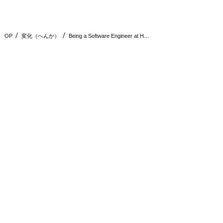
i
TOP
変化（へんか）
Being a Software Engineer at H…
d
e
o