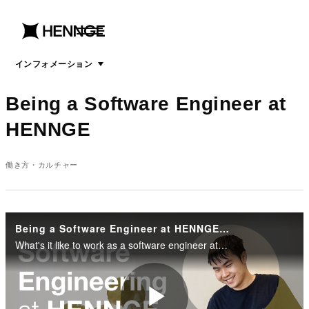
menu
open
menu
インフォメーション
Being a Software Engineer at
HENNGE
働き方・カルチャー
Being a Software Engineer at HENNGE? | Ask The Engineers
What's it like to work as a software engineer at HENNGE? Listen to Iskandar shares his growth opportunities while working at the Cloud Product Development Division.