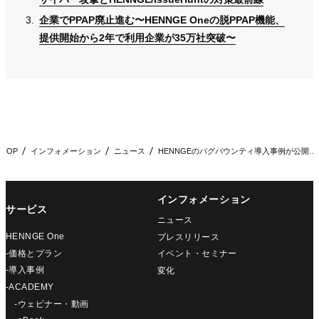
企業でPPAP廃止進む〜HENNGE Oneの脱PPAP機能、
企業でPPAP廃止進む〜HENNGE Oneの脱PPAP機能、
企業でPPAP廃止進む〜HENNGE Oneの脱PPAP機能、
提供開始から2年で利用企業が35万社突破〜
提供開始から2年で利用企業が35万社突破〜
提供開始から2年で利用企業が35万社突破〜
TOP
インフォメーション
ニュース
HENNGEのバグバウンティ導入事例が公開されました
インフォメーション
サービス
ニュース
HENNGE One
プレスリリース
-価格とプラン
イベント・セミナー
-導入事例
変化
-ACADEMY
-ウェビナー・動画