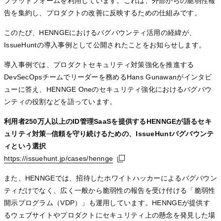
プラットフォームを利用しています。これは、外部からの脆弱性報
告を集約し、プロダクトの改善に反映するための仕組みです。
このたび、HENNGEにおけるバグバウンティ活用の経緯が、
IssueHuntの導入事例として公開されたことをお知らせします。
導入事例では、プロダクトセキュリティ対策強化を推進する
DevSecOpsチームでリーダーを務めるHans Gunawanがインタビ
ューに答え、HENNGE Oneのセキュリティ強化におけるバグバウ
ンティの役割などを語っています。
利用者250万人以上のID管理SaaSを提供するHENNGEが語るセキ
ュリティ対策─信頼を守り続けるための、IssueHuntバグバウンテ
ィという選択
https://issuehunt.jp/cases/hennge
https://issuehunt.jp/cases/hennge
https://issuehunt.jp/cases/hennge
また、HENNGEでは、招待したホワイトハッカーによるバグバウン
ティだけでなく、広く一般から脆弱性の報告を受け付ける「脆弱性
開示プログラム（VDP）」も運用しています。HENNGEが提供す
るウェブサイトやプロダクトにセキュリティ上の懸念を発見した場