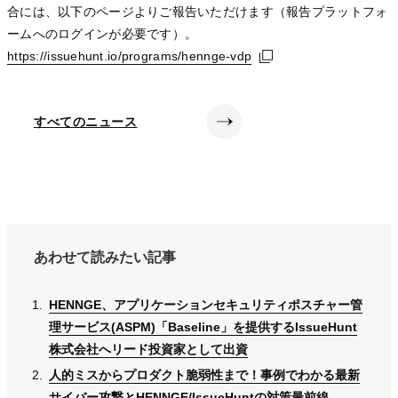
合には、以下のページよりご報告いただけます（報告プラットフォ
ームへのログインが必要です）。
https://issuehunt.io/programs/hennge-vdp
https://issuehunt.io/programs/hennge-vdp
https://issuehunt.io/programs/hennge-vdp
すべてのニュース
あわせて読みたい記事
HENNGE、アプリケーションセキュリティポスチャー管
HENNGE、アプリケーションセキュリティポスチャー管
HENNGE、アプリケーションセキュリティポスチャー管
理サービス(ASPM)「Baseline」を提供するIssueHunt
理サービス(ASPM)「Baseline」を提供するIssueHunt
理サービス(ASPM)「Baseline」を提供するIssueHunt
株式会社へリード投資家として出資
株式会社へリード投資家として出資
株式会社へリード投資家として出資
人的ミスからプロダクト脆弱性まで！事例でわかる最新
人的ミスからプロダクト脆弱性まで！事例でわかる最新
人的ミスからプロダクト脆弱性まで！事例でわかる最新
サイバー攻撃とHENNGE/IssueHuntの対策最前線
サイバー攻撃とHENNGE/IssueHuntの対策最前線
サイバー攻撃とHENNGE/IssueHuntの対策最前線