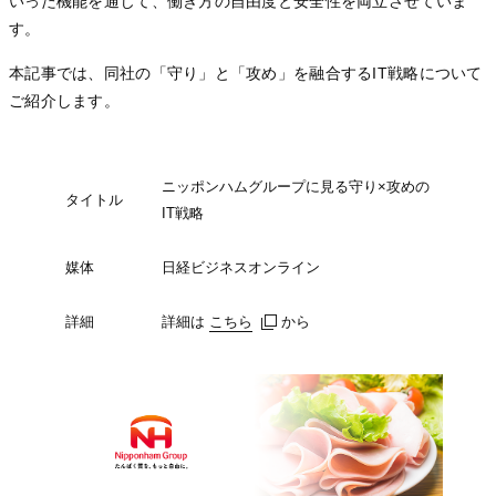
いった機能を通じて、働き方の自由度と安全性を両立させていま
す。
本記事では、同社の「守り」と「攻め」を融合するIT戦略について
ご紹介します。
ニッポンハムグループに見る守り×攻めの
タイトル
IT戦略
媒体
日経ビジネスオンライン
詳細
詳細は
こちら
こちら
こちら
から