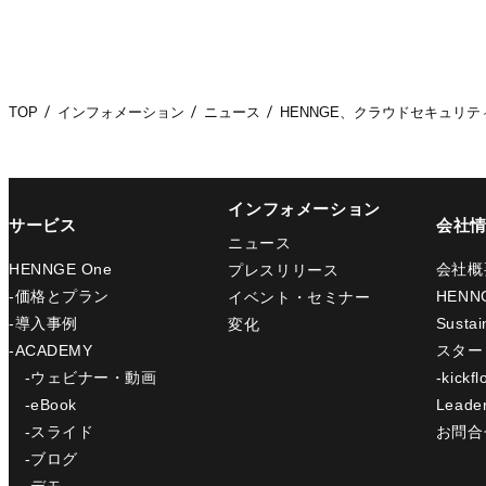
TOP
インフォメーション
ニュース
HENNGE、クラウドセキュリ
インフォメーション
サービス
会社
ニュース
HENNGE One
会社概
プレスリリース
-価格とプラン
HENN
イベント・セミナー
-導入事例
Sustain
変化
-ACADEMY
スター
-ウェビナー・動画
-kickfl
-eBook
Leade
-スライド
お問合
-ブログ
-デモ