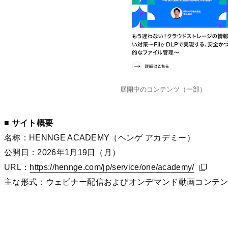
展開中のコンテンツ（一部）
■ サイト概要
名称：HENNGE ACADEMY（ヘンゲ アカデミー）
公開日：2026年1月19日（月）
URL：
https://hennge.com/jp/service/one/academy/
https://hennge.com/jp/service/one/academy/
https://hennge.com/jp/service/one/academy/
主な形式：ウェビナー配信およびオンデマンド動画コンテ