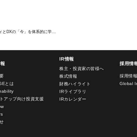
ティとDXの「今」を体系的に学…
IR情報
情報
採用情
株主・投資家の皆様へ
要
採用情
株式情報
GEとは
Global I
財務ハイライト
ability
IRライブラリ
トアップ向け投資支援
IRカレンダー
ow
rs
せ