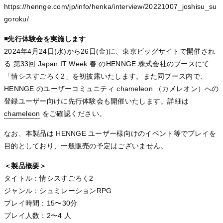
https://hennge.com/jp/info/henka/interview/20221007_joshisu_su
goroku/
◾️先行体験会を実施します
2024年4月24日(水)から26日(金)に、東京ビッグサイトで開催され
る 第33回 Japan IT Week 春 のHENNGE 株式会社のブースにて
「情シスすごろく2」を初披露いたします。また同ブース内で、
HENNGE のユーザーコミュニティ chameleon （カメレオン）への
登録ユーザー向けに先行体験会も開催いたします。詳細は
chameleon
chameleon
chameleon
をご確認ください。
なお、本製品は HENNGE ユーザー様向けのイベント等でプレイを
目的としており、一般販売の予定はございません。
＜製品概要＞
タイトル：情シスすごろく2
ジャンル：シュミレーションRPG
プレイ時間：15〜30分
プレイ人数：2〜4 人