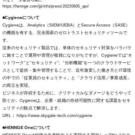
https://hennge.com/jp/info/press/20230605_api/
■
Cygieneについて
Cygieneは、Analytics（SIEM/UEBA）とSecure Access（SASE）
の機能を有する、完全国産のゼロトラストセキュリティツールで
す。
従来のセキュリティ製品では、単体のセキュリティ対策をバラバラ
に施すことで運用や管理が複雑になりがちですが、Cygieneでは”ネ
ットワーク”と”セキュリティ”、”分析機能”を一つのクラウドサービ
スとして提供・集中管理することで、近年激変した働き方とIT環境
の中での「従業員のセキュリティ」と「クラウド活用／事業成長」
の両立を実現。
ビジネスが存続するために、クリティカルなダメージをどうやって
防ぐか。Cygieneは、企業・組織の存続可能性に関する課題をセキ
ュリティの観点で解決します。
URL： https://www.skygate-tech.com/cygiene
■HENNGE Oneについて
HENNGE Oneは組織の生産性向上を実現する国内シェアNo.1のク