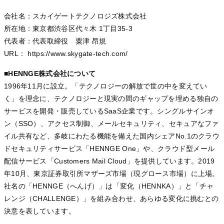
会社名：スカイゲートテクノロジズ株式会社
所在地：東京都渋谷区代々木 1丁目35-3
代表者：代表取締役 粟津 昂規
URL： https://www.skygate-tech.com/
■HENNGE株式会社について
1996年11月に設立。「テクノロジーの解放で世の中を変えてい
く」を理念に、テクノロジーと現実の間のギャップを埋める独自の
サービスを開発・販売しているSaaS企業です。シングルサインオ
ン（SSO）、アクセス制御、メールセキュリティ、セキュアなファ
イル共有など、多岐にわたる機能を備えた国内シェアNo.1のクラウ
ドセキュリティサービス「HENNGE One」や、クラウド型メール
配信サービス「Customers Mail Cloud」を提供しています。2019
年10月、東京証券取引所マザーズ市場（現グロース市場）に上場。
社名の「HENNGE（へんげ）」は「変化（HENNKA）」と「チャ
レンジ（CHALLENGE）」を組み合わせ、あらゆる変化に挑むとの
決意を表しています。