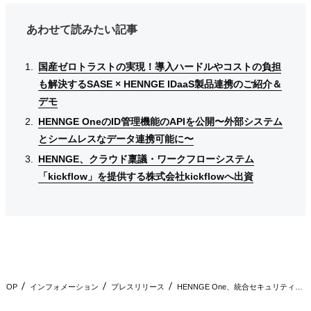
あわせて読みたい記事
国産ゼロトラストの実現！導入ハードルやコストの負担
国産ゼロトラストの実現！導入ハードルやコストの負担
国産ゼロトラストの実現！導入ハードルやコストの負担
も解決するSASE × HENNGE IDaaS製品連携のご紹介＆
も解決するSASE × HENNGE IDaaS製品連携のご紹介＆
も解決するSASE × HENNGE IDaaS製品連携のご紹介＆
デモ
デモ
デモ
HENNGE OneのID管理機能のAPIを公開〜外部システム
HENNGE OneのID管理機能のAPIを公開〜外部システム
HENNGE OneのID管理機能のAPIを公開〜外部システム
とシームレスなデータ連携可能に〜
とシームレスなデータ連携可能に〜
とシームレスなデータ連携可能に〜
HENNGE、クラウド稟議・ワークフローシステム
HENNGE、クラウド稟議・ワークフローシステム
HENNGE、クラウド稟議・ワークフローシステム
「kickflow」を提供する株式会社kickflowへ出資
「kickflow」を提供する株式会社kickflowへ出資
「kickflow」を提供する株式会社kickflowへ出資
TOP
インフォメーション
プレスリリース
HENNGE One、統合セキュリティプラットフォーム「Cy…