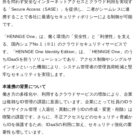
所を問わず安全なインターネットアクセスとクラウド利用を実現す
る「Secure Access（SASE）」を提供し、二者がシームレスに連
携することで各社に最適なセキュリティポリシーによる制御が可能
です。
「HENNGE One」は、働く環境の「安全性」と「利便性」を支え
る、国内シェアNo.1（※1）のクラウドセキュリティサービスで
す。「HENNGE One Identity Edition」は、「HENNGE One」のう
ちIDaaSを担うソリューションであり、アクセス制御やシングルサ
インオンといった機能により、システム管理者の管理負荷軽減と堅
牢なセキュリティを実現します。
本連携の背景について
働き方の多様化や、利用するクラウドサービスの増加により、企業
は複雑なID管理の課題に直面しています。企業にとって社員のIDラ
イフサイクル管理（入退社・異動に伴うIDの作成・変更・削除）は
喫緊の課題です。さらに、不正アクセスなどのセキュリティ脅威か
らIDを保護するため、IDaaSの利用に加え、セキュリティ強化の重
要性も増しています。