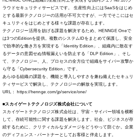
ラウドセキュリティサービスです。 生産性向上にはSaaSをはじめ
とする最新テクノロジーの活用が不可欠ですが、一方でそこにはセ
キュリティをはじめとする様々な課題が存在します。
テクノロジー活用を妨げる課題を解決するため、HENNGE Oneで
は3つのEditionを提供。複数のシステムIDをまとめて保護し、安全
で効率的な働き方を実現する「Identity Edition」、組織内に散在す
るデータの意図せぬ情報漏えいを防止する「DLP Edition」、そし
て、テクノロジー、人、プロセスの全方位で組織をサイバー攻撃か
ら守る「Cybersecurity Edition」です。
あらゆる組織の課題を、機能と導入しやすさを兼ね備えたセキュリ
ティサービスで解決し、テクノロジーの解放を実現します。
URL： https://hennge.com/jp/service/one/
■
スカイゲートテクノロジズ株式会社について
スカイゲートテクノロジズ株式会社は、宇宙・サイバー領域を横断
して、存続可能性に関する課題を解決します。社会、ビジネスが存
続するために、クリティカルなダメージをどうやって防ぐか。企業
のディフェンス・パートナーとしてお客様と伴走します。