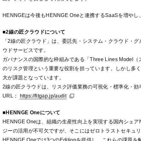
HENNGEは今後もHENNGE Oneと連携するSaaSを増
■2線の匠クラウドについて
「2線の匠クラウド」は、委託先・システム・クラウド・グ
ウドサービスです。
ガバナンスの国際的な枠組みである「Three Lines M
のリスク管理という重要な役割を担っています。しかし多く
大が課題となっています。
2線の匠クラウドは、リスク評価業務の可視化・標準化・効
URL：
https://fitgap.jp/audit
https://fitgap.jp/audit
https://fitgap.jp/audit
■HENNGE Oneについて
HENNGE Oneは、組織の生産性向上を実現する国内シェ
ジーの活用が不可欠ですが、そこにはゼロトラストセキュ
HENNGE Oneでは3つのEditionを提供し、これらの課題