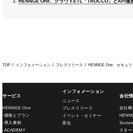
HENNGE One、クラウドETL「TROCCO」とA
HENNGE One、クラウドETL「TROCCO」とA
HENNGE One、クラウドETL「TROCCO」とA
TOP
インフォメーション
プレスリリース
HENNGE One、セキ
インフォメーション
サービス
会社
ニュース
HENNGE One
会社概
プレスリリース
-価格とプラン
HENN
イベント・セミナー
-導入事例
Sustain
変化
-ACADEMY
スター