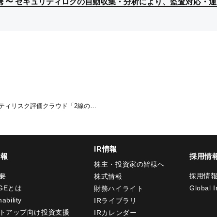
PI連携 〜 セキュリティログの自動収集・分析により、監査対応・
PI連携 〜 セキュリティログの自動収集・分析により、監査対応・
PI連携 〜 セキュリティログの自動収集・分析により、監査対応・
ュリティリスク評価クラウド「2線の…
IR情報
情報
採用情
株主・投資家の皆様へ
要
採用情
株式情報
GEとは
Global I
財務ハイライト
ability
IRライブラリ
トアップ向け投資支援
IRカレンダー