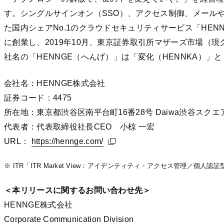
す。シングルサインオン（SSO）、アクセス制御、メール
た国内シェアNo.1のクラウドセキュリティサービス「HENNGE 
に創業し、2019年10月、東京証券取引所マザーズ市場（
社名の「HENNGE（へんげ）」は「変化（HENNKA）」
会社名：HENNGE株式会社
証券コード：4475
所在地：東京都渋谷区南平台町16番28号 Daiwa渋谷スクエ
代表者：代表取締役社⻑CEO 小椋 一宏
URL：
https://hennge.com/
https://hennge.com/
https://hennge.com/
※ ITR「ITR Market View：アイデンティティ・アクセス管理／個
＜本リリースに関するお問い合わせ先＞
HENNGE株式会社
Corporate Communication Division