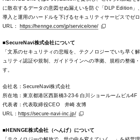
に散在するデータの意図せぬ漏えいを防ぐ「DLP Edition」、
導入と運用のハードルを下げるセキュリティサービスでゼ
URL：
https://hennge.com/jp/service/one/
https://hennge.com/jp/service/one/
https://hennge.com/jp/service/one/
■SecureNavi株式会社について
「文系のセキュリティの悲報を、テクノロジーでいち早く
ュリティ認証や規制、ガイドラインへの準拠、規程の整備・
す。
会社名：SecureNavi株式会社
所在地：東京都港区西新橋3-23-6 白川ショールームビル4F
代表者：代表取締役CEO 井崎 友博
URL：
https://secure-navi-inc.jp/
https://secure-navi-inc.jp/
https://secure-navi-inc.jp/
■HENNGE株式会社（へんげ）について
「テクノロジーの解放で、世の中を変えていく。」を経営理