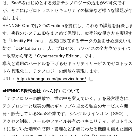
は、SaaSをはじめとする最新テクノロジーの活用が不可欠です
が、そこにはゼロトラストセキュリティの構築など様々な課題が存
在します。
HENNGE Oneでは3つのEditionを提供し、これらの課題を解決しま
す。複数のシステムIDをまとめて保護し、効率的な働き方を実現す
る「Identity Edition」、組織に散在するデータの意図せぬ漏えいを
防ぐ「DLP Edition」、人、プロセス、デバイスの全方位でサイバ
ー攻撃から守る「Cybersecurity Edition」です。
導入と運用のハードルを下げるセキュリティサービスでゼロトラス
トを具現化し、テクノロジーの解放を実現します。
URL：
https://hennge.com/jp/service/one/
https://hennge.com/jp/service/one/
https://hennge.com/jp/service/one/
■HENNGE株式会社（へんげ）について
「テクノロジーの解放で、世の中を変えていく。」を経営理念に、
テクノロジーと現実の間のギャップを埋める独自のサービスを開
発・販売しているSaaS企業です。シングルサインオン（SSO）、
アクセス制御、メールやファイル共有のセキュリティ、ゼロトラス
トに基づいた端末の防御・管理など多岐にわたる機能を備えた国内