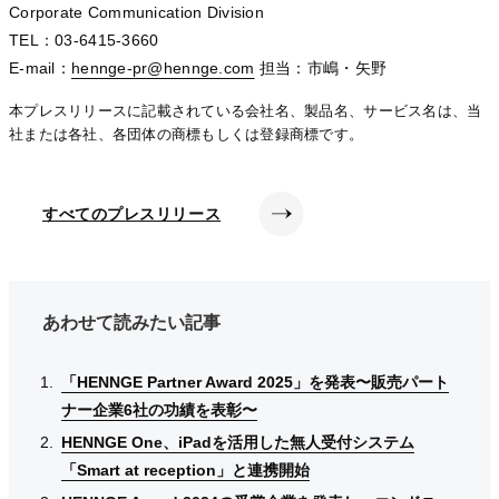
Corporate Communication Division
TEL：03-6415-3660
E-mail：
hennge-pr@hennge.com
hennge-pr@hennge.com
hennge-pr@hennge.com
担当：市嶋・矢野
本プレスリリースに記載されている会社名、製品名、サービス名は、当
社または各社、各団体の商標もしくは登録商標です。
すべてのプレスリリース
あわせて読みたい記事
「HENNGE Partner Award 2025」を発表〜販売パート
「HENNGE Partner Award 2025」を発表〜販売パート
「HENNGE Partner Award 2025」を発表〜販売パート
ナー企業6社の功績を表彰〜
ナー企業6社の功績を表彰〜
ナー企業6社の功績を表彰〜
HENNGE One、iPadを活用した無人受付システム
HENNGE One、iPadを活用した無人受付システム
HENNGE One、iPadを活用した無人受付システム
「Smart at reception」と連携開始
「Smart at reception」と連携開始
「Smart at reception」と連携開始