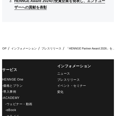
HENNGE Award 2024の受賞企業を発表し、エンドユー
HENNGE Award 2024の受賞企業を発表し、エンドユー
HENNGE Award 2024の受賞企業を発表し、エンドユー
ザーへの貢献を表彰
ザーへの貢献を表彰
ザーへの貢献を表彰
TOP
インフォメーション
プレスリリース
「HENNGE Partner Award 2026」を発表…
インフォメーション
サービス
ニュース
HENNGE One
プレスリリース
-価格とプラン
イベント・セミナー
-導入事例
変化
-ACADEMY
-ウェビナー・動画
-eBook