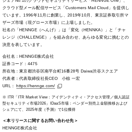
シェアNo.1のクラウドセキュリティサービス「HENNGE One」、
クラウド型メール配信サービス「Customers Mail Cloud」を提供し
ています。1996年11月に創業し、2019年10月、東京証券取引所マ
ザーズ市場（現グロース市場）に上場しました。
社名の「HENNGE（へんげ）」は「変化（HENNKA）」と「チャ
レンジ（CHALLENGE）」を組み合わせ、あらゆる変化に挑むとの
決意を表しています。
会社名：HENNGE株式会社
証券コード：4475
所在地：東京都渋谷区南平台町16番28号 Daiwa渋谷スクエア
代表者：代表取締役社⻑CEO 小椋 一宏
URL：
https://hennge.com/
https://hennge.com/
https://hennge.com/
※ ITR「ITR Market View：アイデンティティ・アクセス管理／個人認証
型セキュリティ市場2026」IDaaS市場：ベンダー別売上金額推移および
シェアにて、2025年度（予測）で1位獲得
＜本リリースに関するお問い合わせ先＞
HENNGE株式会社