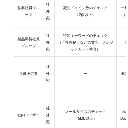
社
営業社員グル
宛先ドメイン数のチェック
一
外
ープ
（2個以上）
（
宛
社
特定キーワードのチェック
製品開発社員
外
（「社外秘」などの文字、クレジ
グループ
宛
ットカード番号）
社
退職予定者
外
ー
BC
宛
社
メールサイズのチェック
Se
社内ユーザー
外
（5MB以上）
Dow
宛