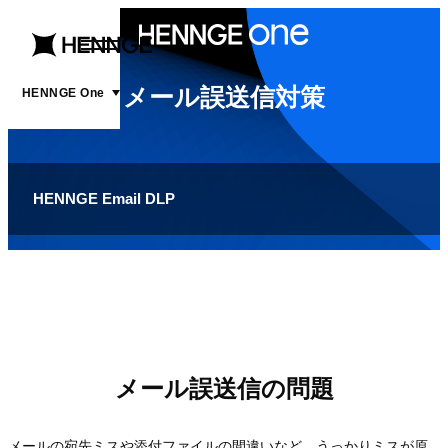
menu
open
メール誤送信対策
menu
HENNGE One
HENNGE Email DLP
メール誤送信の問題
メールの宛先ミスや添付ファイルの間違いなど、うっかりミスが原