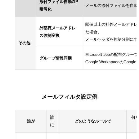
添付ファイル自動ZIP
メールの添付ファイルを自動的
暗号化
閾値以上の社外メールアドレス
外部宛メールアドレ
た場合、
ス強制変換
メールヘッダを強制分割にす
その他
Microsoft 365の配布
グループ情報同期
Google Workspaceの
メールフィルタ設定例
誰
何
誰が
どのようなルールで
に