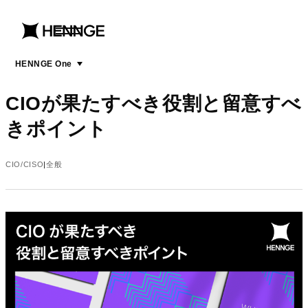
menu
open
menu
HENNGE One
CIOが果たすべき役割と留意すべ
きポイント
CIO/CISO
全般