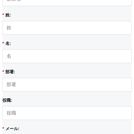
*
姓:
*
名:
*
部署:
役職:
*
メール: