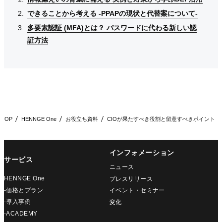
できることから考える -PPAPの現状と代替案について-
できることから考える -PPAPの現状と代替案について-
できることから考える -PPAPの現状と代替案について-
多要素認証 (MFA)とは？ パスワードに代わる新しい認
多要素認証 (MFA)とは？ パスワードに代わる新しい認
多要素認証 (MFA)とは？ パスワードに代わる新しい認
証方法
証方法
証方法
TOP
HENNGE One
お役立ち資料
CIOが果たすべき役割と留意すべきポイント
インフォメーション
サービス
ニュース
HENNGE One
プレスリリース
-価格とプラン
イベント・セミナー
-導入事例
変化
-ACADEMY