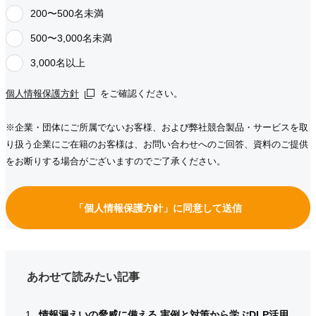
200〜500名未満
500〜3,000名未満
3,000名以上
個人情報保護方針
個人情報保護方針
個人情報保護方針
をご確認ください。
※企業・団体にご所属でないお客様、および弊社競合製品・サービスを取
り扱う企業にご在籍のお客様は、お問い合わせへのご回答、資料のご提供
をお断りする場合がございますのでご了承ください。
「個人情報保護方針」に同意して送信
あわせて読みたい記事
情報漏えいの脅威に備える 実例と対策から学ぶDLP活用
情報漏えいの脅威に備える 実例と対策から学ぶDLP活用
情報漏えいの脅威に備える 実例と対策から学ぶDLP活用