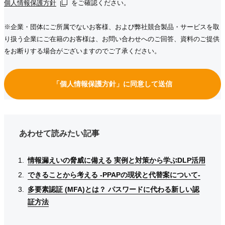
個人情報保護方針
個人情報保護方針
個人情報保護方針
をご確認ください。
※企業・団体にご所属でないお客様、および弊社競合製品・サービスを取
り扱う企業にご在籍のお客様は、お問い合わせへのご回答、資料のご提供
をお断りする場合がございますのでご了承ください。
「個人情報保護方針」に同意して送信
あわせて読みたい記事
情報漏えいの脅威に備える 実例と対策から学ぶDLP活用
情報漏えいの脅威に備える 実例と対策から学ぶDLP活用
情報漏えいの脅威に備える 実例と対策から学ぶDLP活用
できることから考える -PPAPの現状と代替案について-
できることから考える -PPAPの現状と代替案について-
できることから考える -PPAPの現状と代替案について-
多要素認証 (MFA)とは？ パスワードに代わる新しい認
多要素認証 (MFA)とは？ パスワードに代わる新しい認
多要素認証 (MFA)とは？ パスワードに代わる新しい認
証方法
証方法
証方法