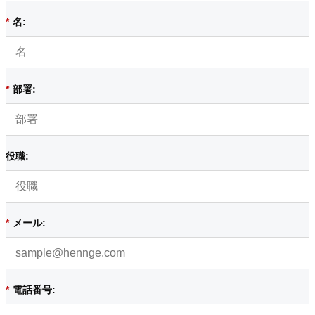
*
名:
*
部署:
役職:
*
メール:
*
電話番号: