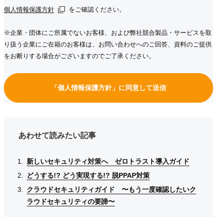
個人情報保護方針
個人情報保護方針
個人情報保護方針
をご確認ください。
※企業・団体にご所属でないお客様、および弊社競合製品・サービスを取
り扱う企業にご在籍のお客様は、お問い合わせへのご回答、資料のご提供
をお断りする場合がございますのでご了承ください。
「個人情報保護方針」に同意して送信
あわせて読みたい記事
新しいセキュリティ対策へ ゼロトラスト導入ガイド
新しいセキュリティ対策へ ゼロトラスト導入ガイド
新しいセキュリティ対策へ ゼロトラスト導入ガイド
どうする!? どう実現する!? 脱PPAP対策
どうする!? どう実現する!? 脱PPAP対策
どうする!? どう実現する!? 脱PPAP対策
クラウドセキュリティガイド 〜もう一度確認したいク
クラウドセキュリティガイド 〜もう一度確認したいク
クラウドセキュリティガイド 〜もう一度確認したいク
ラウドセキュリティの要諦〜
ラウドセキュリティの要諦〜
ラウドセキュリティの要諦〜