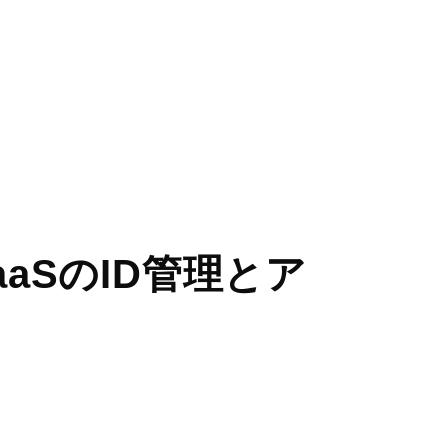
guage
ge menu
aSのID管理とア