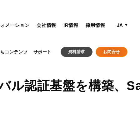
active lan
langua
JA
フォメーション
会社情報
IR情報
採用情報
立ちコンテンツ
サポート
資料請求
お問合せ
ローバル認証基盤を構築、Sa