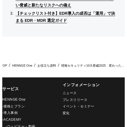
い脅威と新たなリスクへの備え
い脅威と新たなリスクへの備え
い脅威と新たなリスクへの備え
【チェックリスト付き】EDR導入の成否は「運用」で決
【チェックリスト付き】EDR導入の成否は「運用」で決
【チェックリスト付き】EDR導入の成否は「運用」で決
まる EDR・MDR 選定ガイド
まる EDR・MDR 選定ガイド
まる EDR・MDR 選定ガイド
TOP
HENNGE One
お役立ち資料
情報セキュリティ10大脅威2025 変わったこと、変わらない…
インフォメーション
サービス
ニュース
HENNGE One
プレスリリース
-価格とプラン
イベント・セミナー
-導入事例
変化
-ACADEMY
-ウェビナー・動画