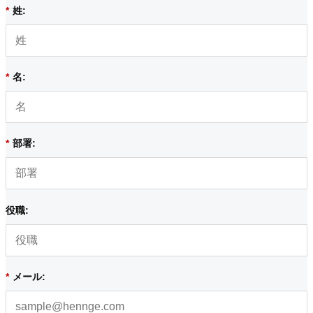
*
姓:
*
名:
*
部署:
役職:
*
メール: