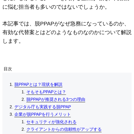
に悩む担当者も多いのではないでしょうか。
本記事では、脱PPAPがなぜ急務になっているのか、
有効な代替案とはどのようなものなのかについて解説
します。
目次
脱PPAPとは？現状を解説
脱PPAPとは？現状を解説
脱PPAPとは？現状を解説
そもそもPPAPとは？
そもそもPPAPとは？
そもそもPPAPとは？
脱PPAPが推奨される3つの理由
脱PPAPが推奨される3つの理由
脱PPAPが推奨される3つの理由
デジタル庁も実践する脱PPAP
デジタル庁も実践する脱PPAP
デジタル庁も実践する脱PPAP
企業が脱PPAPを行うメリット
企業が脱PPAPを行うメリット
企業が脱PPAPを行うメリット
セキュリティが強化される
セキュリティが強化される
セキュリティが強化される
クライアントからの信頼性がアップする
クライアントからの信頼性がアップする
クライアントからの信頼性がアップする