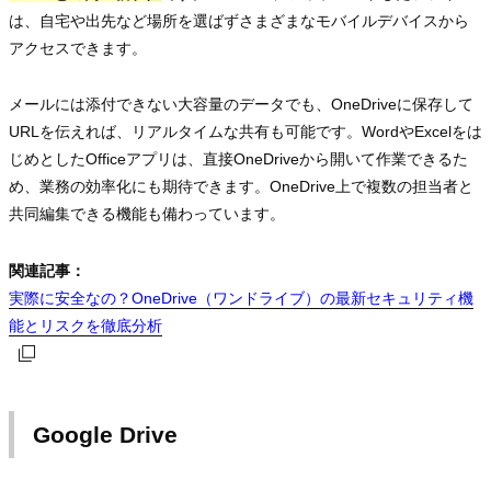
は、自宅や出先など場所を選ばずさまざまなモバイルデバイスから
アクセスできます。
メールには添付できない大容量のデータでも、OneDriveに保存して
URLを伝えれば、リアルタイムな共有も可能です。WordやExcelをは
じめとしたOfficeアプリは、直接OneDriveから開いて作業できるた
め、業務の効率化にも期待できます。OneDrive上で複数の担当者と
共同編集できる機能も備わっています。
関連記事：
実際に安全なの？OneDrive（ワンドライブ）の最新セキュリティ機
実際に安全なの？OneDrive（ワンドライブ）の最新セキュリティ機
実際に安全なの？OneDrive（ワンドライブ）の最新セキュリティ機
能とリスクを徹底分析
能とリスクを徹底分析
能とリスクを徹底分析
Google Drive