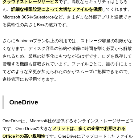
クラウドストレージサービス
です。高度なセキュリティはもちろ
ん、
詳細な権限設定によって大切なファイルを保護
してくれます。
Microsoft 365やSalesforceなど、さまざまな外部アプリと連携でき
る柔軟性の高さもBoxの魅力です。
さらにBusinessプラン以上の利用では、ストレージ容量の制限がな
くなります。ディスク容量の節約や確保に時間を割く必要から解放
されるため、業務の効率化にもつながるはずです。ログを保存して
管理する機能も搭載されています。ファイルごとに、誰の手によっ
てどのような変更が加えられたのかがスムーズに把握できるので、
進捗管理にも活用できます。
OneDrive
OneDriveは、Microsoft社が提供するオンラインストレージサービス
です。One Driveの大きな
メリットは、多くの企業で利用される
Officeとの高い親和性
です。OneDriveにアップロードしたファイル