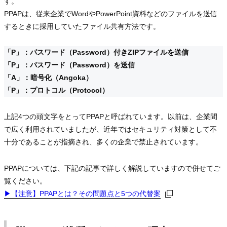
す。
PPAPは、従来企業でWordやPowerPoint資料などのファイルを送信
するときに採用していたファイル共有方法です。
「P」：パスワード（Password）付きZIPファイルを送信
「P」：パスワード（Password）を送信
「A」：暗号化（Angoka）
「P」：プロトコル（Protocol）
上記4つの頭文字をとってPPAPと呼ばれています。以前は、企業間
で広く利用されていましたが、近年ではセキュリティ対策として不
十分であることが指摘され、多くの企業で禁止されています。
PPAPについては、下記の記事で詳しく解説していますので併せてご
覧ください。
▶︎【注意】PPAPとは？その問題点と5つの代替案
▶︎【注意】PPAPとは？その問題点と5つの代替案
▶︎【注意】PPAPとは？その問題点と5つの代替案