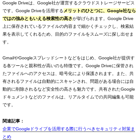
Google Driveは、Google社が運営するクラウドストレージサービス
です。Google Driveを活用する
メリットのひとつに、Google社なら
ではの強みともいえる検索性の高さ
が挙げられます。Google Drive
上に保存されているファイルの内容まで細かくチェックし、検索結
果を表示してくれるため、目的のファイルをスムーズに探し出せま
す。
GmailやGoogleスプレッドシートなどをはじめ、Google社が提供す
る各ツールと親和性が高いのも特徴です。Google Driveに保管され
たファイルへのアクセスは、暗号化により保護されます。また、共
有されるファイルは自動的にスキャンされ、問題がある場合には自
動的に削除されるなど安全性の高さも魅力です。共有されたGoogle
ドキュメントなどのファイルは、リアルタイムでの共同編集も可能
です。
関連記事：
企業でGoogleドライブを活用する際に行うべきセキュリティ対策ま
企業でGoogleドライブを活用する際に行うべきセキュリティ対策ま
企業でGoogleドライブを活用する際に行うべきセキュリティ対策ま
とめ
とめ
とめ