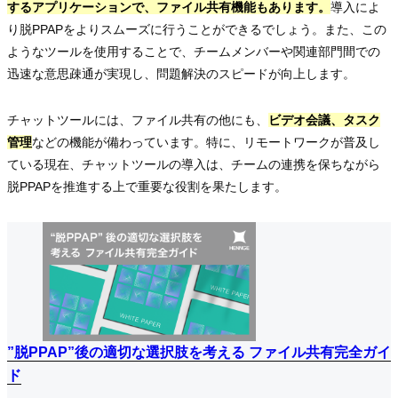
するアプリケーションで、ファイル共有機能もあります。
導入によ
り脱PPAPをよりスムーズに行うことができるでしょう。また、この
ようなツールを使用することで、チームメンバーや関連部門間での
迅速な意思疎通が実現し、問題解決のスピードが向上します。
チャットツールには、ファイル共有の他にも、
ビデオ会議、タスク
管理
などの機能が備わっています。特に、リモートワークが普及し
ている現在、チャットツールの導入は、チームの連携を保ちながら
脱PPAPを推進する上で重要な役割を果たします。
”脱PPAP”後の適切な選択肢を考える ファイル共有完全ガイ
”脱PPAP”後の適切な選択肢を考える ファイル共有完全ガイ
”脱PPAP”後の適切な選択肢を考える ファイル共有完全ガイ
ド
ド
ド