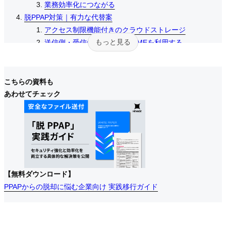
業務効率化につながる
業務効率化につながる
業務効率化につながる
脱PPAP対策｜有力な代替案
脱PPAP対策｜有力な代替案
脱PPAP対策｜有力な代替案
アクセス制限機能付きのクラウドストレージ
アクセス制限機能付きのクラウドストレージ
アクセス制限機能付きのクラウドストレージ
もっと見る
送信側・受信側の双方でS/MIMEを利用する
送信側・受信側の双方でS/MIMEを利用する
送信側・受信側の双方でS/MIMEを利用する
グループウェアを導入する
グループウェアを導入する
グループウェアを導入する
ファイル転送サービスを利用する
ファイル転送サービスを利用する
ファイル転送サービスを利用する
チャットツールを導入する
チャットツールを導入する
チャットツールを導入する
こちらの資料も
脱PPAPのための代替案｜3つのクラウドストレージサービ
脱PPAPのための代替案｜3つのクラウドストレージサービ
脱PPAPのための代替案｜3つのクラウドストレージサービ
あわせてチェック
ス
ス
ス
Box
Box
Box
OneDrive
OneDrive
OneDrive
Google Drive
Google Drive
Google Drive
脱PPAPソリューション「HENNGE Secure Download」
脱PPAPソリューション「HENNGE Secure Download」
脱PPAPソリューション「HENNGE Secure Download」
まとめ
まとめ
まとめ
【無料ダウンロード】
PPAPからの脱却に悩む企業向け 実践移行ガイド
PPAPからの脱却に悩む企業向け 実践移行ガイド
PPAPからの脱却に悩む企業向け 実践移行ガイド