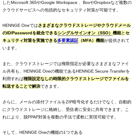
したMicrosoft 365やGoogle Workspace 、BoxやDropboxなど複数の
クラウドサービスへの包括的なセキュリティ対策が可能です。
HENNGE Oneでは
さまざまなクラウドストレージやクラウドメール
のID/Passwordを統合できる
シングルサインオン（SSO）
シングルサインオン（SSO）
シングルサインオン（SSO）
機能
と
セ
キュリティ対策を実施できる
多要素認証
多要素認証
多要素認証
（MFA）機能
が提供されて
います。
また、クラウドストレージでは権限指定が必要なさまざまなファイ
ル共有も、HENNGE Oneの機能であるHENNGE Secure Transferを
利用すれば
権限設定なしの時限的クラウドストレージでファイルを
転送することで解決
できます。
さらに、メールの添付ファイルをZIP暗号化するだけでなく、自動的
にクラウドストレージに格納し、受信者に安全に共有できます。こ
れにより、脱PPAP対策を複数の手法で柔軟に実現可能です。
そして、HENNGE Oneの機能の1つである